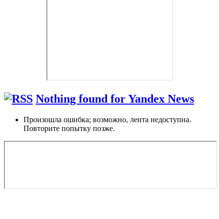
Nothing found for Yandex News
Произошла ошибка; возможно, лента недоступна.
Повторите попытку позже.
Copyright © 2026. Роскошные яхты в аренду, яхты на продажу
на Французской Ривьере. Все права защищены. Запрещено