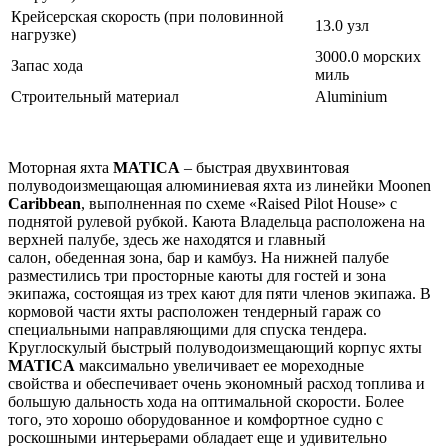
Крейсерская скорость (при половинной
13.0 узл
нагрузке)
3000.0 морских
Запас хода
миль
Строительный материал
Aluminium
Moторная яхта
MATICA
– быстрая двухвинтовая
полуводоизмещающая алюминиевая яхта из линейки Moonen
Caribbean
, выполненная по схеме «Raised Pilot House» с
поднятой рулевой рубкой. Каюта Владельца расположена на
верхней палубе, здесь же находятся и главный
салон, обеденная зона, бар и камбуз. На нижней палубе
разместились три просторные каюты для гостей и зона
экипажа, состоящая из трех кают для пяти членов экипажа. В
кормовой части яхты расположен тендерный гараж со
специальными направляющими для спуска тендера.
Круглоскулый быстрый полуводоизмещающий корпус яхты
MATICA
максимально увеличивает ее мореходные
свойства и обеспечивает очень экономный расход топлива и
большую дальность хода на оптимальной скорости. Более
того, это хорошо оборудованное и комфортное судно с
роскошными интерьерами обладает еще и удивительно