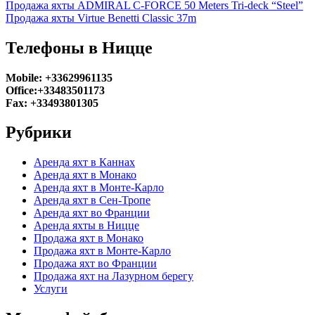
Продажа яхты ADMIRAL C-FORCE 50 Meters Tri-deck “Steel”
Продажа яхты Virtue Benetti Classic 37m
Телефоны в Ницце
Mobile: +33629961135
Office:+33483501173
Fax: +33493801305
Рубрики
Аренда яхт в Каннах
Аренда яхт в Монако
Аренда яхт в Монте-Карло
Аренда яхт в Сен-Тропе
Аренда яхт во Франции
Аренда яхты в Ницце
Продажа яхт в Монако
Продажа яхт в Монте-Карло
Продажа яхт во Франции
Продажа яхт на Лазурном берегу
Услуги