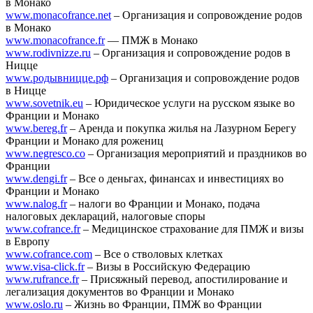
в Монако
www.monacofrance.net
– Организация и сопровождение родов
в Монако
www.monacofrance.fr
— ПМЖ в Монако
www.rodivnizze.ru
– Организация и сопровождение родов в
Ницце
www.родывницце.рф
– Организация и сопровождение родов
в Ницце
www.sovetnik.eu
– Юридическое услуги на русском языке во
Франции и Монако
www.bereg.fr
– Аренда и покупка жилья на Лазурном Берегу
Франции и Монако для рожениц
www.negresco.co
– Организация мероприятий и праздников во
Франции
www.dengi.fr
– Все о деньгах, финансах и инвестициях во
Франции и Монако
www.nalog.fr
– налоги во Франции и Монако, подача
налоговых деклараций, налоговые споры
www.cofrance.fr
– Медицинское страхование для ПМЖ и визы
в Европу
www.cofrance.com
– Все о стволовых клетках
www.visa-click.fr
– Визы в Российскую Федерацию
www.rufrance.fr
– Присяжный перевод, апостилирование и
легализация документов во Франции и Монако
www.oslo.ru
– Жизнь во Франции, ПМЖ во Франции