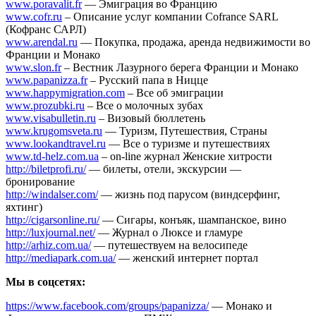
www.poravalit.fr
— Эмиграция во Францию
www.cofr.ru
– Описание услуг компании Cofrance SARL
(Кофранс САРЛ)
www.arendal.ru
— Покупка, продажа, аренда недвижимости во
Франции и Монако
www.slon.fr
– Вестник Лазурного берега Франции и Монако
www.papanizza.fr
– Русский папа в Ницце
www.happymigration.com
– Все об эмиграции
www.prozubki.ru
– Все о молочных зубах
www.visabulletin.ru
– Визовый бюллетень
www.krugomsveta.ru
— Туризм, Путешествия, Страны
www.lookandtravel.ru
— Все о туризме и путешествиях
www.td-helz.com.ua
– on-line журнал Женские хитрости
http://biletprofi.ru/
— билеты, отели, экскурсии —
бронирование
http://windalser.com/
— жизнь под парусом (виндсерфинг,
яхтинг)
http://cigarsonline.ru/
— Сигары, конъяк, шампанское, вино
http://luxjournal.net/
— Журнал о Люксе и гламуре
http://arhiz.com.ua/
— путешествуем на велосипеде
http://mediapark.com.ua/
— женский интернет портал
Мы в соцсетях:
https://www.facebook.com/groups/papanizza/
— Монако и