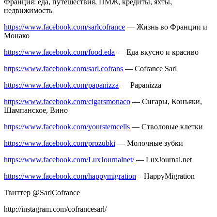
Франция: еда, путешествия, ПМЖ, кредиты, яхты,
недвижимость
https://www.facebook.com/sarlcofrance
— Жизнь во Франции и
Монако
https://www.facebook.com/food.eda
— Еда вкусно и красиво
https://www.facebook.com/sarl.cofrans
— Cofrance Sarl
https://www.facebook.com/papanizza
— Papanizza
https://www.facebook.com/cigarsmonaco
— Сигары, Конъяки,
Шампанское, Вино
https://www.facebook.com/yourstemcells
— Стволовые клетки
https://www.facebook.com/prozubki
— Молочные зубки
https://www.facebook.com/LuxJournalnet/
— LuxJournal.net
https://www.facebook.com/happymigration
– HappyMigration
Твиттер @SarlCofranсe
http://instagram.com/cofrancesarl/