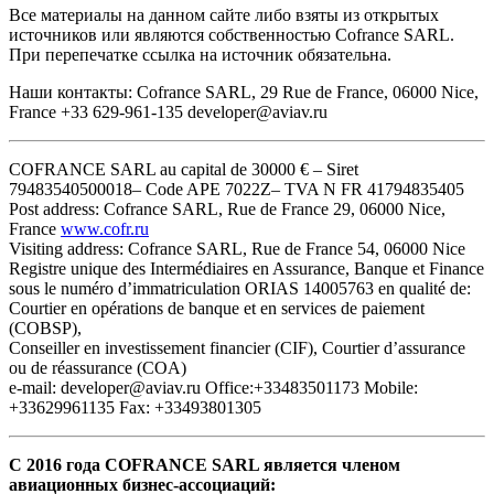
Все материалы на данном сайте либо взяты из открытых
источников или являются собственностью Cofrance SARL.
При перепечатке ссылка на источник обязательна.
Наши контакты: Cofrance SARL, 29 Rue de France, 06000 Nice,
France +33 629-961-135 developer@aviav.ru
COFRANCE SARL au capital de 30000 € – Siret
79483540500018– Code APE 7022Z– TVA N FR 41794835405
Post address: Cofrance SARL, Rue de France 29, 06000 Nice,
France
www.cofr.ru
Visiting address: Cofrance SARL, Rue de France 54, 06000 Nice
Registre unique des Intermédiaires en Assurance, Banque et Finance
sous le numéro d’immatriculation ORIAS 14005763 en qualité de:
Courtier en opérations de banque et en services de paiement
(COBSP),
Conseiller en investissement financier (CIF), Courtier d’assurance
ou de réassurance (COA)
e-mail: developer@aviav.ru Office:+33483501173 Mobile:
+33629961135 Fax: +33493801305
С 2016 года COFRANCE SARL является членом
авиационных бизнес-ассоциаций: