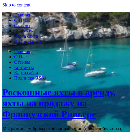
Узнать больше.
Хорошо, спасибо
Skip to content
Главная
О Нас
Отзывы
Контакты
Карта сайта
Подписка RSS
Главная
О Нас
Отзывы
Контакты
Карта сайта
Подписка RSS
Роскошные яхты в аренду,
яхты на продажу на
Французской Ривьере
Мы развиваем брокерское направление (новые и б/у яхты),