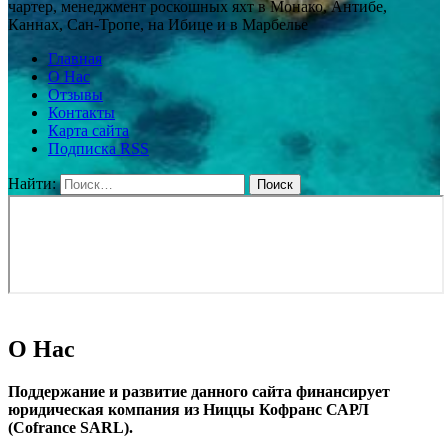
чартер, менеджмент роскошных яхт в Монако, Антибе,
Каннах, Сан-Тропе, на Ибице и в Марбелье
Главная
О Нас
Отзывы
Контакты
Карта сайта
Подписка RSS
Найти:
О Нас
Поддержание и развитие данного сайта финансирует
юридическая компания из Ниццы Кофранс САРЛ
(Cofrance SARL).