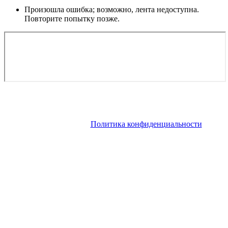
Произошла ошибка; возможно, лента недоступна.
Повторите попытку позже.
Copyright © 2026. Роскошные яхты в аренду, яхты на продажу
на Французской Ривьере. Все права защищены. Запрещено
использование материалов сайта без согласия его авторов и
обратной ссылки.
Политика конфиденциальности