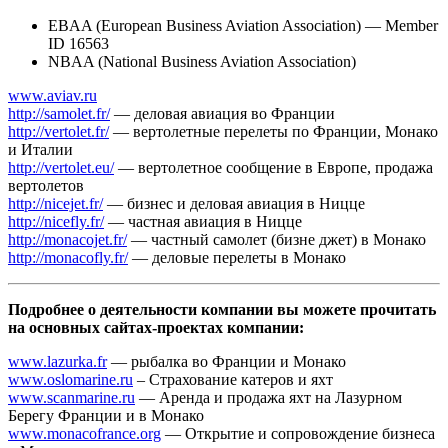
EBAA (European Business Aviation Association) — Member
ID 16563
NBAA (National Business Aviation Association)
www.aviav.ru
http://samolet.fr/
— деловая авиация во Франции
http://vertolet.fr/
— вертолетные перелеты по Франции, Монако
и Италии
http://vertolet.eu/
— вертолетное сообщение в Европе, продажа
вертолетов
http://nicejet.fr/
— бизнес и деловая авиация в Ницце
http://nicefly.fr/
— частная авиация в Ницце
http://monacojet.fr/
— частный самолет (бизне джет) в Монако
http://monacofly.fr/
— деловые перелеты в Монако
Подробнее о деятельности компании вы можете прочитать
на основных сайтах-проектах компании:
www.lazurka.fr
— рыбалка во Франции и Монако
www.oslomarine.ru
– Страхование катеров и яхт
www.scanmarine.ru
— Аренда и продажа яхт на Лазурном
Берегу Франции и в Монако
www.monacofrance.org
— Открытие и сопровождение бизнеса