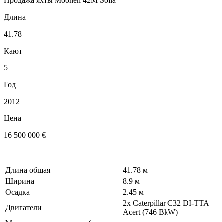
Продажа яхты Moonen 42M Sofia
Длина
41.78
Кают
5
Год
2012
Цена
16 500 000 €
Длина общая
41.78 м
Ширина
8.9 м
Осадка
2.45 м
2x Caterpillar C32 DI-TTA
Двигатели
Acert (746 BkW)