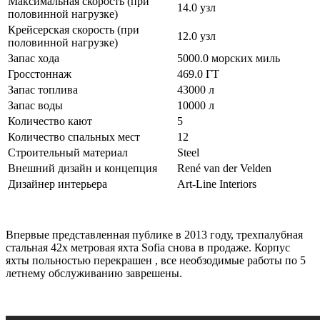
Максимальная скорость (при
14.0 узл
половинной нагрузке)
Крейсерская скорость (при
12.0 узл
половинной нагрузке)
Запас хода
5000.0 морских миль
Гросстоннаж
469.0 ГТ
Запас топлива
43000 л
Запас воды
10000 л
Количество кают
5
Количество спальных мест
12
Строительный материал
Steel
Внешний дизайн и концепция
René van der Velden
Дизайнер интерьера
Art-Line Interiors
Впервые представленная публике в 2013 году, трехпалубная
стальная 42х метровая яхта Sofia снова в продаже. Корпус
яхты польностью перекрашен , все необзодимые работы по 5
летнему обслуживанию заврешены.