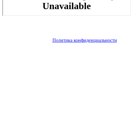
Copyright © 2026. Роскошные яхты в аренду, яхты на продажу
на Французской Ривьере. Все права защищены. Запрещено
использование материалов сайта без согласия его авторов и
обратной ссылки.
Политика конфиденциальности