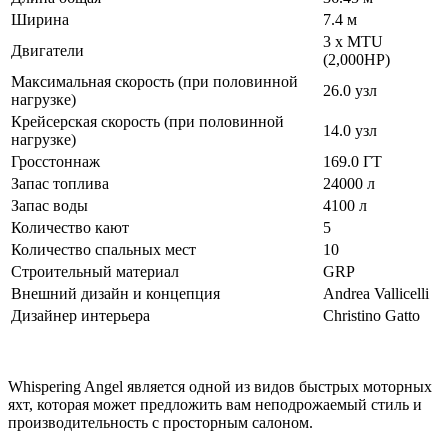
Ширина
7.4 м
3 x MTU
Двигатели
(2,000HP)
Максимальная скорость (при половинной
26.0 узл
нагрузке)
Крейсерская скорость (при половинной
14.0 узл
нагрузке)
Гросстоннаж
169.0 ГТ
Запас топлива
24000 л
Запас воды
4100 л
Количество кают
5
Количество спальных мест
10
Строительный материал
GRP
Внешний дизайн и концепция
Andrea Vallicelli
Дизайнер интерьера
Christino Gatto
Whispering Angel является одной из видов быстрых моторных
яхт, которая может предложить вам неподрожаемый стиль и
производительность с просторным салоном.