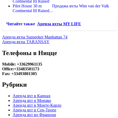
Продажа яхты Wim van der Valk
Continental III Raised…
Читайте также
Аренда яхты MY LIFE
Аренда яхты Sunseeker Manhattan 74
Аренда яхты TARANSAY
Телефоны в Ницце
Mobile: +33629961135
Office:+33483501173
Fax: +33493801305
Рубрики
Аренда яхт в Каннах
Аренда яхт в Монако
Аренда яхт в Монте-Карло
Аренда яхт в Сен-Тропе
Аренда яхт во Франции