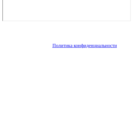
Copyright © 2026. Роскошные яхты в аренду, яхты на продажу
на Французской Ривьере. Все права защищены. Запрещено
использование материалов сайта без согласия его авторов и
обратной ссылки.
Политика конфиденциальности